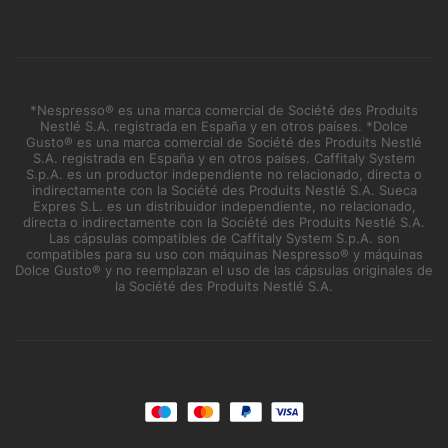
*Nespresso® es una marca comercial de Société des Produits
Nestlé S.A. registrada en España y en otros países. *Dolce
Gusto® es una marca comercial de Société des Produits Nestlé
S.A. registrada en España y en otros países. Caffitaly System
S.p.A. es un productor independiente no relacionado, directa o
indirectamente con la Société des Produits Nestlé S.A. Sueca
Expres S.L. es un distribuidor independiente, no relacionado,
directa o indirectamente con la Société des Produits Nestlé S.A.
Las cápsulas compatibles de Caffitaly System S.p.A. son
compatibles para su uso con máquinas Nespresso® y máquinas
Dolce Gusto® y no reemplazan el uso de las cápsulas originales de
la Société des Produits Nestlé S.A.