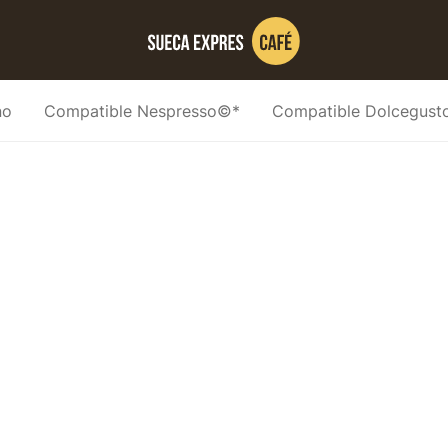
no
Compatible Nespresso©*
Compatible Dolcegus