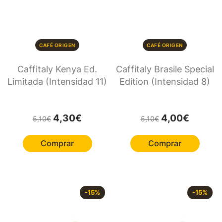
CAFÉ ORIGEN
CAFÉ ORIGEN
Caffitaly Kenya Ed.
Caffitaly Brasile Special
Limitada (Intensidad 11)
Edition (Intensidad 8)
El precio original era: 5,10€.
El precio actual es: 4,30€.
El precio original e
El precio 
4,30
€
4,00
€
5,10
€
5,10
€
Comprar
Comprar
-
15
%
-
15
%