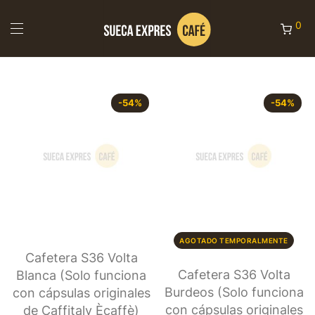
0
-
54
%
-
54
%
AGOTADO TEMPORALMENTE
Cafetera S36 Volta
Cafetera S36 Volta
Blanca (Solo funciona
Burdeos (Solo funciona
con cápsulas originales
con cápsulas originales
de Caffitaly Ècaffè)