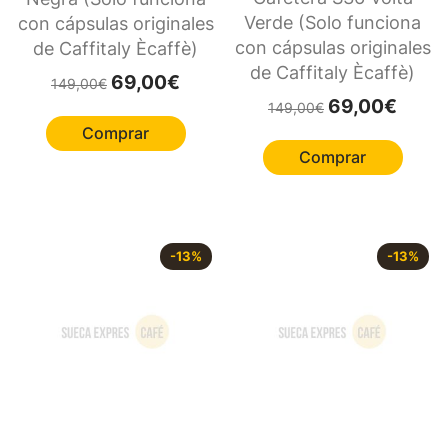
Verde (Solo funciona
con cápsulas originales
con cápsulas originales
de Caffitaly Ècaffè)
de Caffitaly Ècaffè)
El precio original era: 149,00€.
El precio actual es: 69,00€.
69,00
€
149,00
€
El precio original 
El preci
69,00
€
149,00
€
Comprar
Comprar
-
13
%
-
13
%