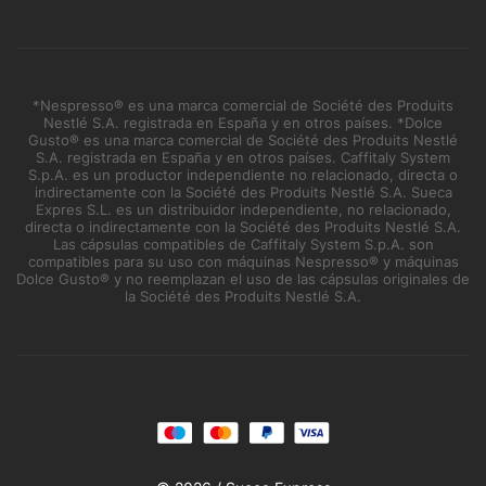
*Nespresso® es una marca comercial de Société des Produits
Nestlé S.A. registrada en España y en otros países. *Dolce
Gusto® es una marca comercial de Société des Produits Nestlé
S.A. registrada en España y en otros países. Caffitaly System
S.p.A. es un productor independiente no relacionado, directa o
indirectamente con la Société des Produits Nestlé S.A. Sueca
Expres S.L. es un distribuidor independiente, no relacionado,
directa o indirectamente con la Société des Produits Nestlé S.A.
Las cápsulas compatibles de Caffitaly System S.p.A. son
compatibles para su uso con máquinas Nespresso® y máquinas
Dolce Gusto® y no reemplazan el uso de las cápsulas originales de
la Société des Produits Nestlé S.A.