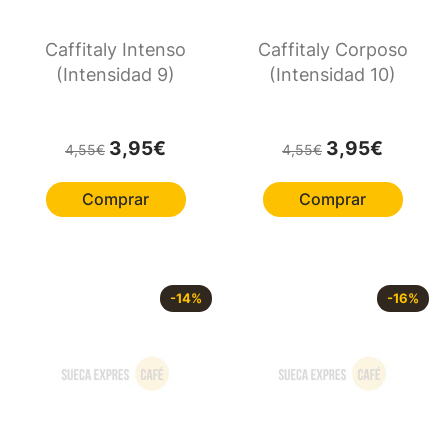
Caffitaly Intenso
Caffitaly Corposo
(Intensidad 9)
(Intensidad 10)
El precio original era: 4,55€.
El precio actual es: 3,95€.
El precio original e
El precio 
3,95
€
3,95
€
4,55
€
4,55
€
Comprar
Comprar
-
14
%
-
16
%