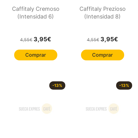
Caffitaly Cremoso
Caffitaly Prezioso
(Intensidad 6)
(Intensidad 8)
El precio original era: 4,55€.
El precio actual es: 3,95€.
El precio original e
El precio 
3,95
€
3,95
€
4,55
€
4,55
€
Comprar
Comprar
-
13
%
-
13
%