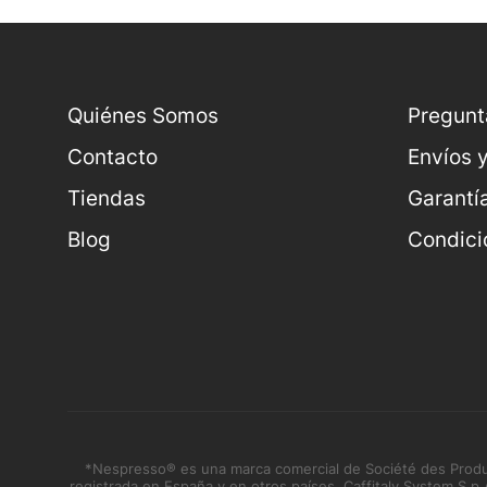
Quiénes Somos
Pregunt
Contacto
Envíos 
Tiendas
Garantí
Blog
Condici
*Nespresso® es una marca comercial de Société des Produit
registrada en España y en otros países. Caffitaly System S.p