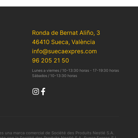
Ronda de Bernat Aliño, 3
46410 Sueca, València
info@suecaexpres.com
96 205 21 50
Lunes a viernes / 10-13:30 horas - 17-19:30 horas
Sábados / 10-13:30 horas
es una marca comercial de Société des Produits Nestlé S.A.
nte con la Société des Produits Nestlé S.A. Sueca Expres S.L.