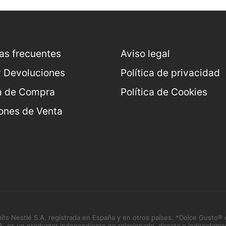
as frecuentes
Aviso legal
y Devoluciones
Política de privacidad
a de Compra
Política de Cookies
ones de Venta
s Nestlé S.A. registrada en España y en otros países. *Dolce Gusto® 
.A. es un productor independiente no relacionado, directa o indirectame