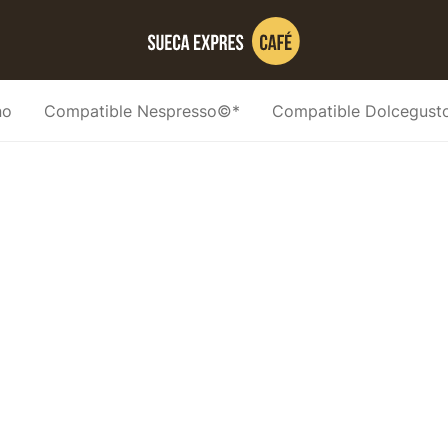
no
Compatible Nespresso©*
Compatible Dolcegus