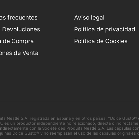
as frecuentes
Aviso legal
y Devoluciones
Política de privacidad
a de Compra
Política de Cookies
ones de Venta
s Nestlé S.A. registrada en España y en otros países. *Dolce Gusto® 
.A. es un productor independiente no relacionado, directa o indirectame
 indirectamente con la Société des Produits Nestlé S.A. Las cápsulas co
nas Dolce Gusto® y no reemplazan el uso de las cápsulas originales de