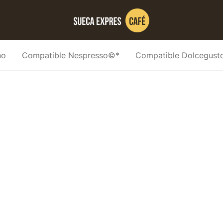
no
Compatible Nespresso©*
Compatible Dolcegus