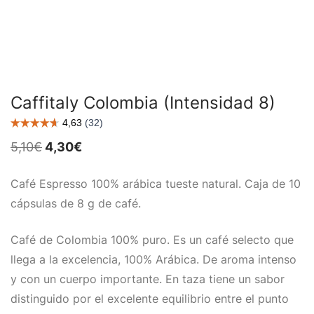
Caffitaly Colombia (Intensidad 8)
El
El
5,10
€
4,30
€
precio
precio
original
actual
era:
es:
Café Espresso 100% arábica tueste natural. Caja de 10
5,10€.
4,30€.
cápsulas de 8 g de café.
Café de Colombia 100% puro. Es un café selecto que
llega a la excelencia, 100% Arábica. De aroma intenso
y con un cuerpo importante. En taza tiene un sabor
distinguido por el excelente equilibrio entre el punto