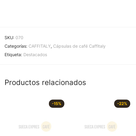
SKU:
070
Categorías:
CAFFITALY
,
Cápsulas de café Caffitaly
Etiqueta:
Destacados
Productos relacionados
-
15
%
-
22
%