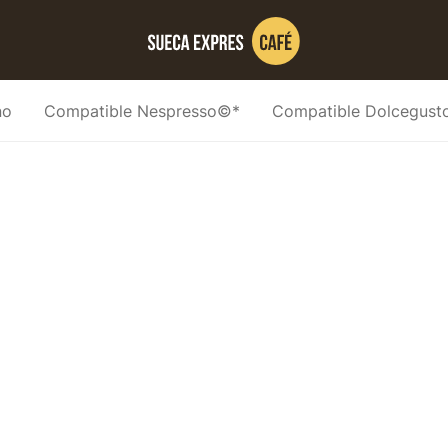
no
Compatible Nespresso©*
Compatible Dolcegus