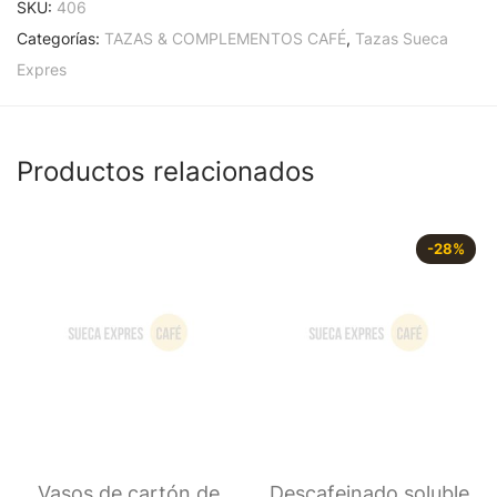
SKU:
406
Categorías:
TAZAS & COMPLEMENTOS CAFÉ
,
Tazas Sueca
Expres
Productos relacionados
-
28
%
Vasos de cartón de
Descafeinado soluble