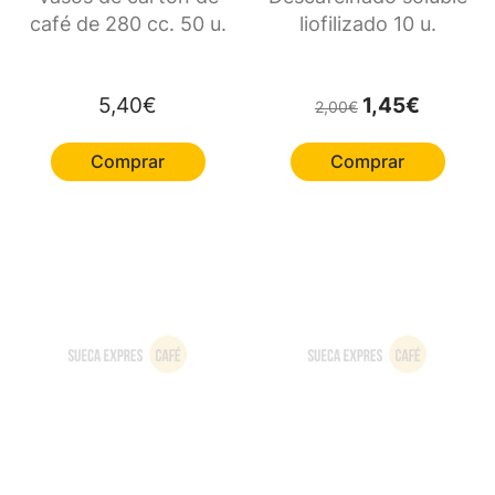
café de 280 cc. 50 u.
liofilizado 10 u.
El precio original 
El precio a
5,40
€
1,45
€
2,00
€
Comprar
Comprar