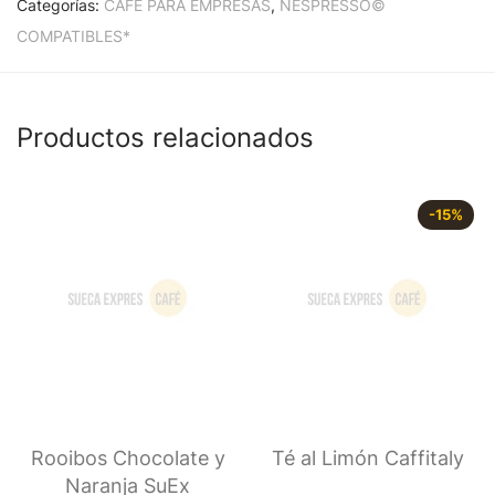
Categorías:
CAFÉ PARA EMPRESAS
,
NESPRESSO©
COMPATIBLES*
Productos relacionados
-
15
%
Rooibos Chocolate y
Té al Limón Caffitaly
Naranja SuEx