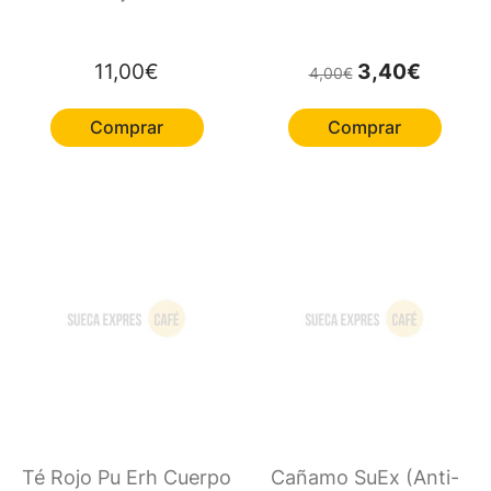
El precio original e
El precio 
11,00
€
3,40
€
4,00
€
Comprar
Comprar
Té Rojo Pu Erh Cuerpo
Cañamo SuEx (Anti-