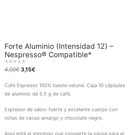
Forte Aluminio (Intensidad 12) –
Nespresso® Compatible*
El
El
4,00
€
3,15
€
precio
precio
original
actual
era:
es:
Café Espresso 100% tueste natural. Caja 10 cápsulas
4,00€.
3,15€.
de aluminio de 5,5 g de café.
Espresso de sabor fuerte y excelente cuerpo con
notas de cacao amargo y chocolate negro.
Aquí está el espresso que convierte la pausa para el