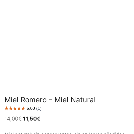
Miel Romero – Miel Natural
El
El
14,00
€
11,50
€
precio
precio
original
actual
era:
es: