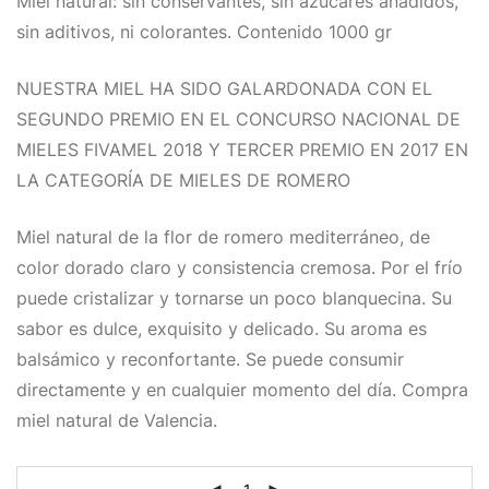
Miel natural: sin conservantes, sin azúcares añadidos,
14,00€.
11,50€.
sin aditivos, ni colorantes. Contenido 1000 gr
NUESTRA MIEL HA SIDO GALARDONADA CON EL
SEGUNDO PREMIO EN EL CONCURSO NACIONAL DE
MIELES FIVAMEL 2018 Y TERCER PREMIO EN 2017 EN
LA CATEGORÍA DE MIELES DE ROMERO
Miel natural de la flor de romero mediterráneo, de
color dorado claro y consistencia cremosa. Por el frío
puede cristalizar y tornarse un poco blanquecina. Su
sabor es dulce, exquisito y delicado. Su aroma es
balsámico y reconfortante. Se puede consumir
directamente y en cualquier momento del día. Compra
miel natural de Valencia.